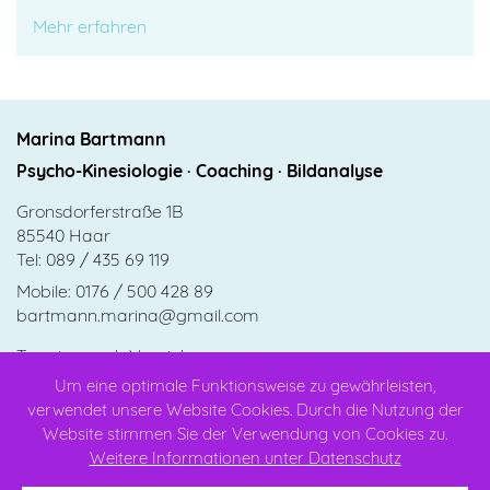
Mehr erfahren
Marina Bartmann
Psycho-Kinesiologie · Coaching · Bildanalyse
Gronsdorferstraße 1B
85540
Haar
Tel:
089 / 435 69 119
Mobile:
0176 / 500 428 89
bartmann.marina@gmail.com
Termine nach Vereinbarung
Um eine optimale Funktionsweise zu gewährleisten,
verwendet unsere Website Cookies. Durch die Nutzung der
Website stimmen Sie der Verwendung von Cookies zu.
HOME
Weitere Informationen unter Datenschutz
IMPRESSUM
DATENSCHUTZ