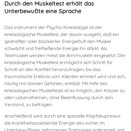
Durch den Muskeltest erhält das
g
Unterbewußte eine Sprache
a
t
Das Instrument der Psycho-Kinesiologie ist der
i
kinesiologische Muskeltest, der davon ausgeht, daß ein
o
gestreßter oder blockierter Energiefluß den Muskel
n
schwächt und freifließende Energie ihn stärkt. Als
Testmuskel werden meist die Armmuskeln eingesetzt. Der
kinesiologische Muskeltest ermöglicht sich Schritt für
Schritt an den Konflikt heranzufragen, bis das
traumatische Erlebnis vom Klienten erinnert wird und sich,
häufig mit starken Gefühlen, entlädt. Mit Hilfe des
kinesiologischen Muskeltests ist es möglich, den Körper zu
allen Lebensthemen, ohne Beeinflussung durch den
Verstand, zu befragen.
Anschließend wird durch eine spezielle Klopfakupressur
die krankheitsauslösende Energie des vorher im
Unterbewußtsein gefangenen Erlebnisses entkoppelt und