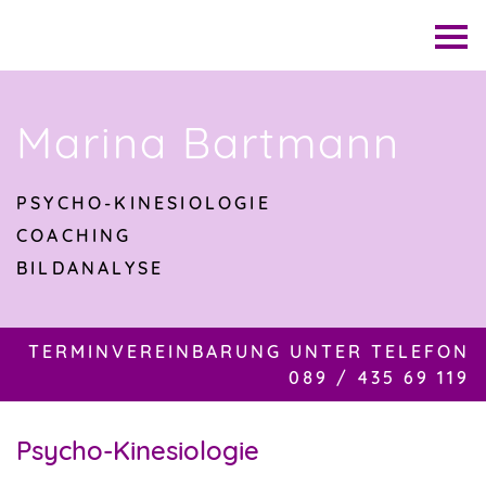
Skip
to
C
content
l
i
c
Marina Bartmann
k
t
o
PSYCHO-KINESIOLOGIE
v
COACHING
i
BILDANALYSE
e
w
t
TERMINVEREINBARUNG UNTER TELEFON
h
089 / 435 69 119
e
n
a
Psycho-Kinesiologie
v
i