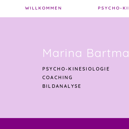
Skip
WILLKOMMEN
PSYCHO-KI
to
k
content
e
gation
Marina Bartm
PSYCHO-KINESIOLOGIE
COACHING
BILDANALYSE