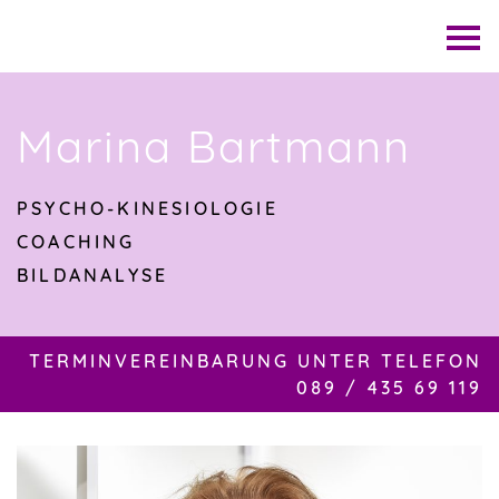
Skip
to
C
content
l
i
c
Marina Bartmann
k
t
o
PSYCHO-KINESIOLOGIE
v
COACHING
i
BILDANALYSE
e
w
t
TERMINVEREINBARUNG UNTER TELEFON
h
089 / 435 69 119
e
n
a
v
i