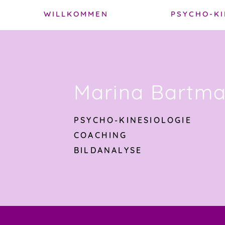
Skip
WILLKOMMEN
PSYCHO-KI
to
k
content
e
gation
Marina Bartm
PSYCHO-KINESIOLOGIE
COACHING
BILDANALYSE