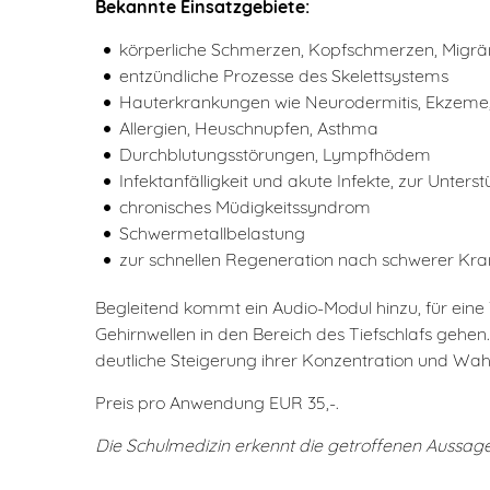
Bekannte Einsatzgebiete:
körperliche Schmerzen, Kopfschmerzen, Migr
entzündliche Prozesse des Skelettsystems
Hauterkrankungen wie Neurodermitis, Ekzeme,
Allergien, Heuschnupfen, Asthma
Durchblutungsstörungen, Lympfhödem
Infektanfälligkeit und akute Infekte, zur Unt
chronisches Müdigkeitssyndrom
Schwermetallbelastung
zur schnellen Regeneration nach schwerer Kra
Begleitend kommt ein Audio-Modul hinzu, für eine
Gehirnwellen in den Bereich des Tiefschlafs gehe
deutliche Steigerung ihrer Konzentration und W
Preis pro Anwendung EUR 35,-.
Die Schulmedizin erkennt die getroffenen Aussag